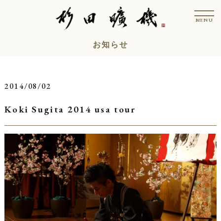
コ
t
ン
o
MENU
g
テ
g
l
ン
お知らせ
e
n
ツ
a
v
へ
i
ス
g
2014/08/02
a
キ
t
i
Koki Sugita 2014 usa tour
ッ
o
n
プ