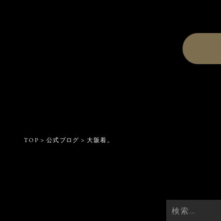
TOP
>
公式ブログ
>
大阪着。
検
索: