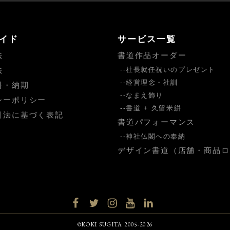
イド
サービス一覧
法
書道作品オーダー
法
社長就任祝いのプレゼント
経営理念・社訓
料・納期
なまえ飾り
シーポリシー
書道 + 久留米絣
引法に基づく表記
書道パフォーマンス
神社仏閣への奉納
デザイン書道（店舗・商品ロ
facebook
twitter
instagram
YouTube
LinkedIn
©KOKI SUGITA 2005-2026