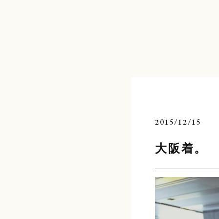
コ
ン
テ
ン
ツ
へ
ス
キ
ッ
プ
2015/12/15
大阪着。