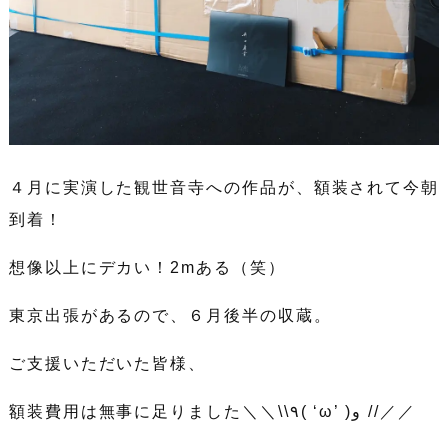
４月に実演した観世音寺への作品が、額装されて今朝
到着！
想像以上にデカい！2mある（笑）
東京出張があるので、６月後半の収蔵。
ご支援いただいた皆様、
額装費用は無事に足りました＼＼\\٩( ‘ω’ )و //／／