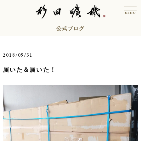
コ
t
ン
o
MENU
g
テ
g
l
ン
公式ブログ
e
n
ツ
a
v
へ
i
ス
g
2018/05/31
a
キ
t
i
届いた＆届いた！
ッ
o
n
プ