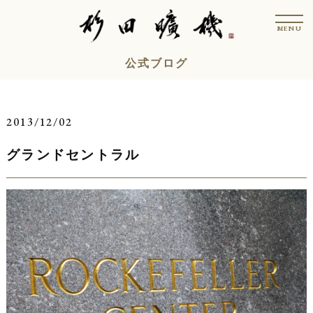
コ
t
ン
o
MENU
g
テ
g
l
ン
公式ブログ
e
n
ツ
a
v
へ
i
ス
g
2013/12/02
a
キ
t
i
グランドセントラル
ッ
o
n
プ