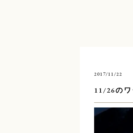
コ
ン
テ
ン
ツ
へ
ス
キ
ッ
プ
2017/11/22
11/26