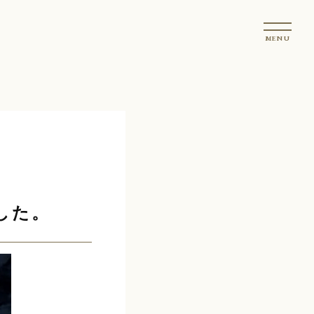
t
MENU
o
g
g
l
e
n
a
v
i
g
した。
a
t
i
o
n