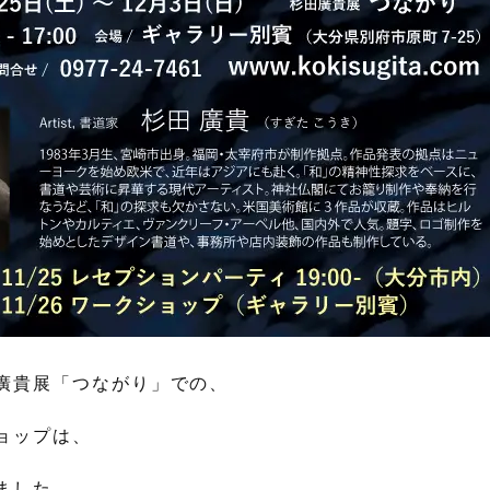
廣貴展「つながり」での、
ョップは、
ました。