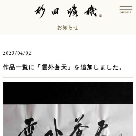
コ
t
ン
o
MENU
g
テ
g
l
ン
お知らせ
e
n
ツ
a
v
へ
i
ス
g
2023/04/02
a
キ
t
i
作品一覧に「雲外蒼天」を追加しました。
ッ
o
n
プ