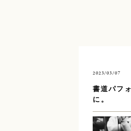
コ
ン
テ
ン
ツ
へ
ス
キ
ッ
プ
2023/03/07
書道パフ
に。