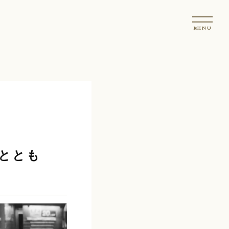
t
MENU
o
g
g
l
e
n
a
v
i
g
ととも
a
t
i
o
n