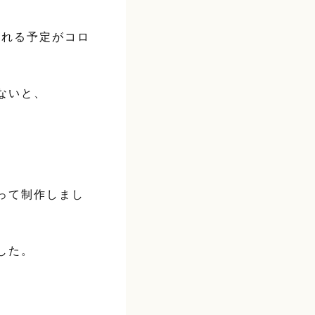
される予定がコロ
ないと、
って制作しまし
した。