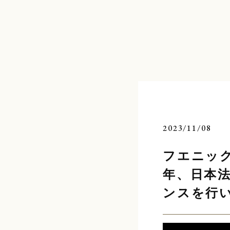
コ
ン
テ
ン
ツ
へ
ス
キ
ッ
プ
2023/11/08
フエニック
年、日本
ンスを行