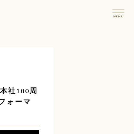
t
MENU
o
g
g
l
e
n
a
v
i
g
社100周
a
t
フォーマ
i
o
n