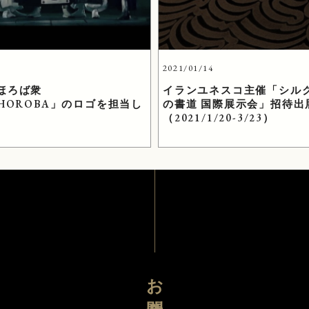
4
2021/01/14
ほろば衆
イランユネスコ主催「シル
AHOROBA」のロゴを担当し
の書道 国際展示会」招待出
（2021/1/20-3/23）
お問合せ