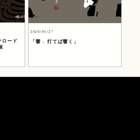
2020/05/27
クロード
「響 – 打てば響く」
展