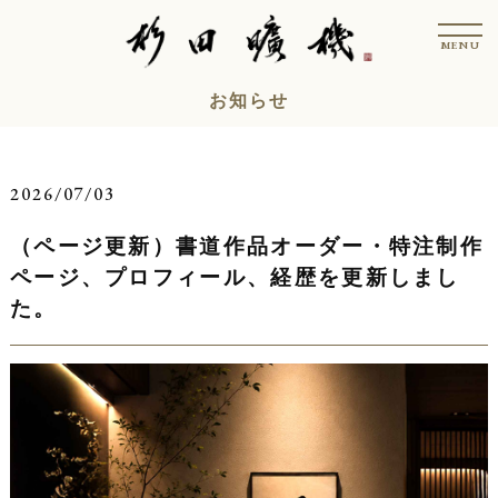
コ
t
ン
o
MENU
g
テ
g
l
ン
お知らせ
e
n
ツ
a
v
へ
i
ス
g
2026/07/03
a
キ
t
i
（ページ更新）書道作品オーダー・特注制作
ッ
o
n
プ
ページ、プロフィール、経歴を更新しまし
た。