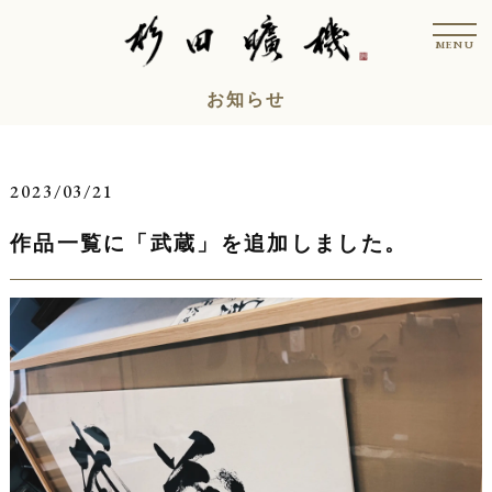
コ
t
ン
o
MENU
g
テ
g
l
ン
お知らせ
e
n
ツ
a
v
へ
i
ス
g
2023/03/21
a
キ
t
i
作品一覧に「武蔵」を追加しました。
ッ
o
n
プ