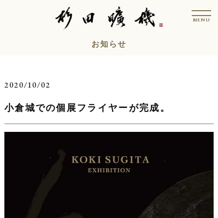
コ
t
ン
o
MENU
g
テ
g
l
ン
お知らせ
e
n
ツ
a
v
へ
i
ス
g
2020/10/02
a
キ
t
i
小倉城での個展フライヤーが完成。
ッ
o
n
プ