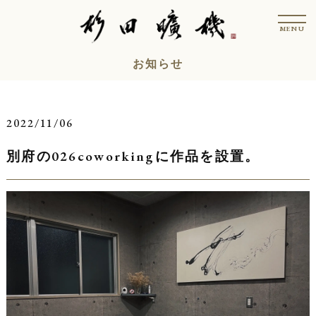
コ
t
ン
o
MENU
g
テ
g
l
ン
お知らせ
e
n
ツ
a
v
へ
i
ス
g
2022/11/06
a
キ
t
i
別府の026coworkingに作品を設置。
ッ
o
n
プ