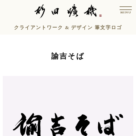
コ
t
ン
o
MENU
g
テ
g
l
ン
クライアントワーク & デザイン 筆文字ロゴ
e
n
ツ
a
v
へ
i
ス
g
諭吉そば
a
キ
t
i
ッ
o
n
プ