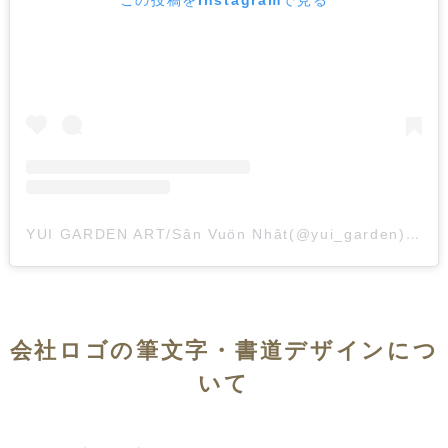
この投稿をInstagramで見る
YUI GARDEN ART/Sân Vuön Nhât(@yui_garden)がシェアした投稿
会社ロゴの筆文字・書道デザインにつ
いて