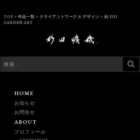
TOP
>
作品一覧
>
クライアントワーク & デザイン
>
結 YUI
GARDEN ART
検
検
索
索:
HOME
お知らせ
お問合せ
ABOUT
プロフィール