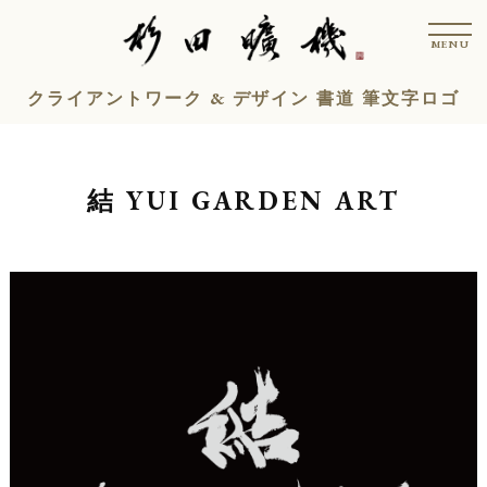
コ
t
ン
o
MENU
g
テ
g
l
ン
クライアントワーク & デザイン 書道 筆文字ロゴ
e
n
ツ
a
v
へ
i
ス
g
結 YUI GARDEN ART
a
キ
t
i
ッ
o
n
プ