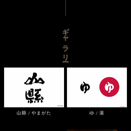
ギャラリー
山縣 / やまがた
ゆ / 湯