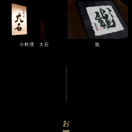
小料理 大石
龍
お問合せ