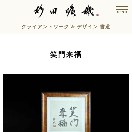
コ
t
ン
o
MENU
g
テ
g
l
ン
クライアントワーク & デザイン 書道
e
n
ツ
a
v
へ
i
ス
g
笑門来福
a
キ
t
i
ッ
o
n
プ