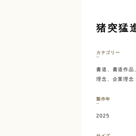
猪突猛
カテゴリー
書道、書道作品
理念、企業理念
製作年
2025
サイズ