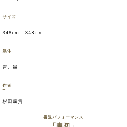
サイズ
348cm – 348cm
媒体
畳、墨
作者
杉田廣貴
書道パフォーマンス
「書初」