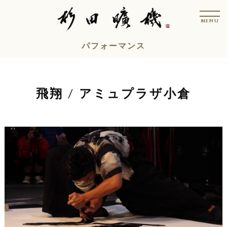
コ
t
ン
o
MENU
g
テ
g
l
ン
パフォーマンス
e
n
ツ
a
v
へ
i
ス
g
飛翔 / アミュプラザ小倉
a
キ
t
i
ッ
o
n
プ