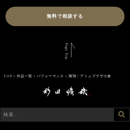
無料で相談する
Page Top
TOP
>
作品一覧
>
パフォーマンス
>
飛翔 / アミュプラザ小倉
検
検
索
索: