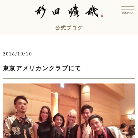
コ
t
ン
o
MENU
g
テ
g
l
ン
公式ブログ
e
n
ツ
a
v
へ
i
ス
g
2016/10/10
a
キ
t
i
東京アメリカンクラブにて
ッ
o
n
プ