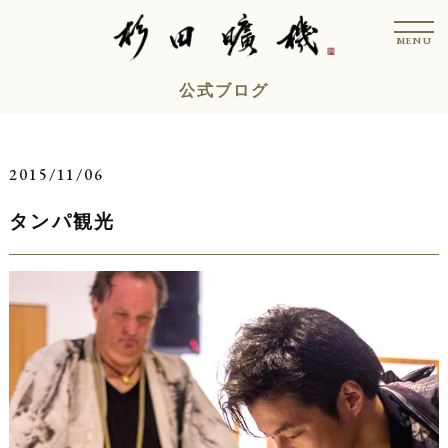
コ
t
ン
o
MENU
g
テ
g
l
ン
公式ブログ
e
n
ツ
a
v
へ
i
ス
g
2015/11/06
a
キ
t
i
タンパ観光
ッ
o
n
プ