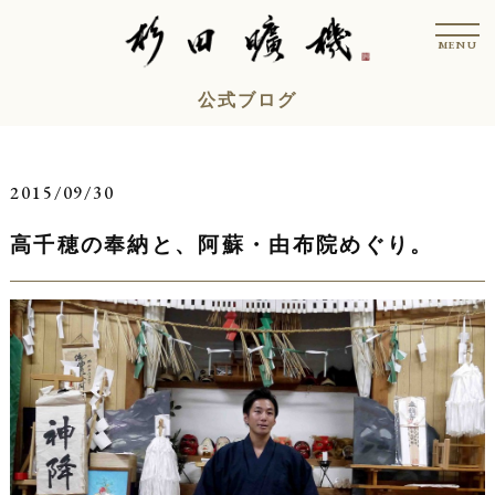
コ
t
ン
o
MENU
g
テ
g
l
ン
公式ブログ
e
n
ツ
a
v
へ
i
ス
g
2015/09/30
a
キ
t
i
高千穂の奉納と、阿蘇・由布院めぐり。
ッ
o
n
プ