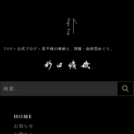
Page Top
TOP
>
公式ブログ
>
高千穂の奉納と、阿蘇・由布院めぐり。
検
検
索
索:
HOME
お知らせ