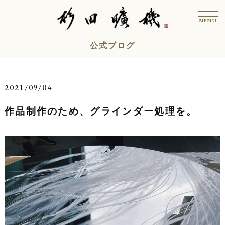
コ
t
ン
o
MENU
g
テ
g
l
ン
公式ブログ
e
n
ツ
a
v
へ
i
ス
g
2021/09/04
a
キ
t
i
作品制作のため、グラインダー処理を。
ッ
o
n
プ