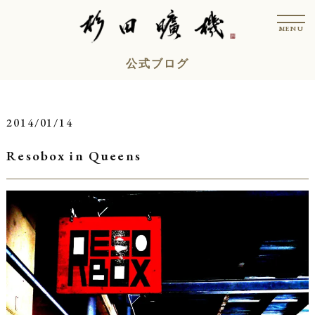
コ
t
ン
o
MENU
g
テ
g
l
ン
公式ブログ
e
n
ツ
a
v
へ
i
ス
g
2014/01/14
a
キ
t
i
Resobox in Queens
ッ
o
n
プ