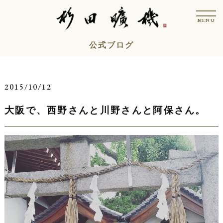
コ
t
ン
o
MENU
g
テ
g
l
ン
公式ブログ
e
n
ツ
a
v
へ
i
ス
g
2015/10/12
a
キ
t
i
大阪で、西野さんと川野さんと阿保さん。
ッ
o
n
プ