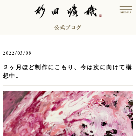
コ
t
ン
o
MENU
g
テ
g
l
ン
公式ブログ
e
n
ツ
a
v
へ
i
ス
g
2022/03/08
a
キ
t
i
２ヶ月ほど制作にこもり、今は次に向けて構
ッ
o
n
プ
想中。