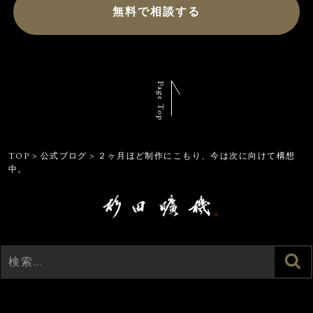
無料で相談する
Page Top
TOP
>
公式ブログ
>
２ヶ月ほど制作にこもり、今は次に向けて構想
中。
検
検
索
索: