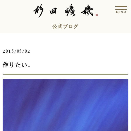
コ
t
ン
o
MENU
g
テ
g
l
ン
公式ブログ
e
n
ツ
a
v
へ
i
ス
g
2015/05/02
a
キ
t
i
作りたい。
ッ
o
n
プ