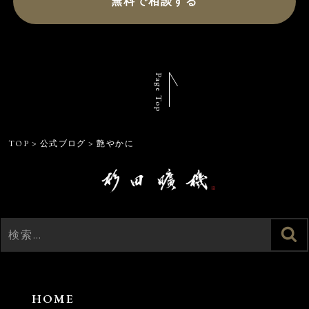
無料で相談する
Page Top
TOP
>
公式ブログ
>
艶やかに
検
検
索
索:
HOME