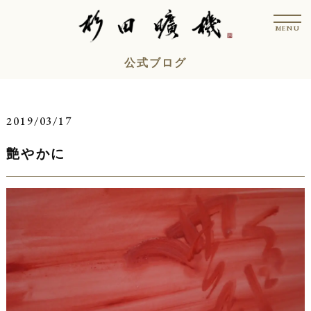
コ
t
ン
o
MENU
g
テ
g
l
ン
公式ブログ
e
n
ツ
a
v
へ
i
ス
g
2019/03/17
a
キ
t
i
艶やかに
ッ
o
n
プ