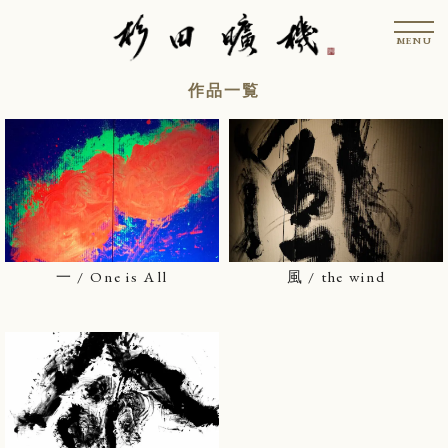
コ
t
ン
o
MENU
g
テ
g
l
ン
作品一覧
e
n
ツ
a
v
へ
i
ス
g
a
キ
t
i
ッ
o
n
プ
一 / One is All
風 / the wind