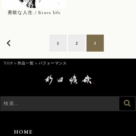
勇敢な人生 / Brave life
投
1
2
3
稿
の
ペ
TOP
>
作品一覧
>
パフォーマンス
ー
ジ
送
り
検
検
索
索:
HOME